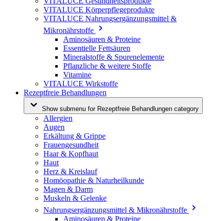
VITALUCE Gesundheitsprodukte
VITALUCE Körperpflegeprodukte
VITALUCE Nahrungsergänzungsmittel &
Mikronährstoffe
Aminosäuren & Proteine
Essentielle Fettsäuren
Mineralstoffe & Spurenelemente
Pflanzliche & weitere Stoffe
Vitamine
VITALUCE Wirkstoffe
Rezeptfreie Behandlungen
Show submenu for Rezeptfreie Behandlungen category
Allergien
Augen
Erkältung & Grippe
Frauengesundheit
Haar & Kopfhaut
Haut
Herz & Kreislauf
Homöopathie & Naturheilkunde
Magen & Darm
Muskeln & Gelenke
Nahrungsergänzungsmittel & Mikronährstoffe
Aminosäuren & Proteine