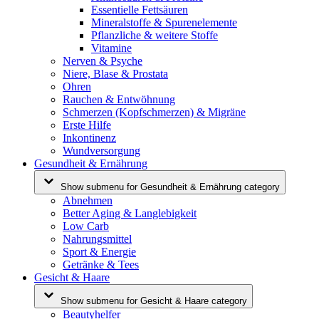
Essentielle Fettsäuren
Mineralstoffe & Spurenelemente
Pflanzliche & weitere Stoffe
Vitamine
Nerven & Psyche
Niere, Blase & Prostata
Ohren
Rauchen & Entwöhnung
Schmerzen (Kopfschmerzen) & Migräne
Erste Hilfe
Inkontinenz
Wundversorgung
Gesundheit & Ernährung
Show submenu for Gesundheit & Ernährung category
Abnehmen
Better Aging & Langlebigkeit
Low Carb
Nahrungsmittel
Sport & Energie
Getränke & Tees
Gesicht & Haare
Show submenu for Gesicht & Haare category
Beautyhelfer