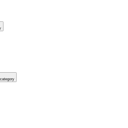
y
 category