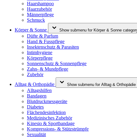
Haarshampoo
Haarzubehör
Männerpflege
Schmuck
Körper & Sonne
Show submenu for Körper & Sonne categor
Düfte & Parfum
Hand & Fusspflege
Insektenschutz & Parasiten
Intimhygiene
Körperpflege
Sonnenschutz & Sonnenpflege
Zahn- & Mundpflege
Zubehör
Alltag & Orthopädie
Show submenu for Alltag & Orthopädie
Alltagshilfen
Bandagen
Blutdruckmessgeräte
Diabetes
Flächendesinfektion
Medizinisches Zubehör
Kinesio & Sportbandage
Kompressions- & Stützstrümpfe
Sexualität