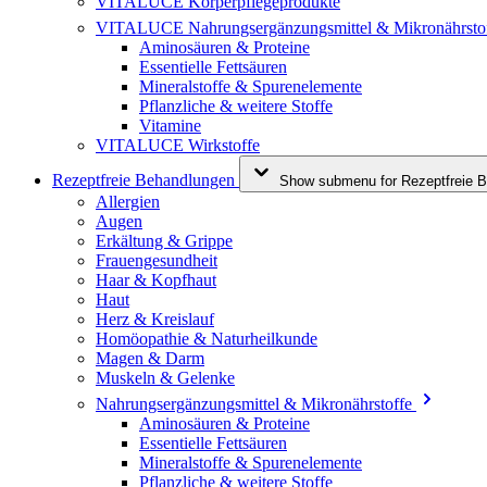
VITALUCE Körperpflegeprodukte
VITALUCE Nahrungsergänzungsmittel & Mikronährsto
Aminosäuren & Proteine
Essentielle Fettsäuren
Mineralstoffe & Spurenelemente
Pflanzliche & weitere Stoffe
Vitamine
VITALUCE Wirkstoffe
Rezeptfreie Behandlungen
Show submenu for Rezeptfreie B
Allergien
Augen
Erkältung & Grippe
Frauengesundheit
Haar & Kopfhaut
Haut
Herz & Kreislauf
Homöopathie & Naturheilkunde
Magen & Darm
Muskeln & Gelenke
Nahrungsergänzungsmittel & Mikronährstoffe
Aminosäuren & Proteine
Essentielle Fettsäuren
Mineralstoffe & Spurenelemente
Pflanzliche & weitere Stoffe