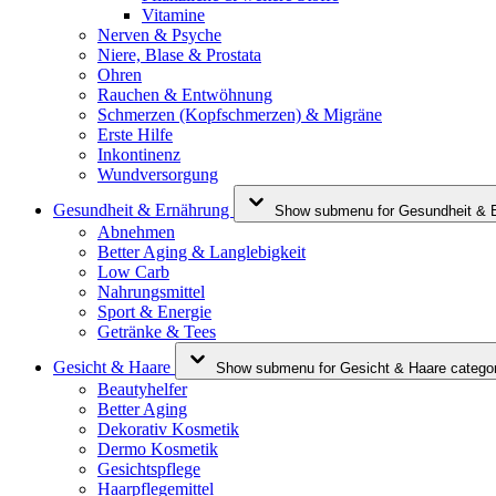
Vitamine
Nerven & Psyche
Niere, Blase & Prostata
Ohren
Rauchen & Entwöhnung
Schmerzen (Kopfschmerzen) & Migräne
Erste Hilfe
Inkontinenz
Wundversorgung
Gesundheit & Ernährung
Show submenu for Gesundheit & E
Abnehmen
Better Aging & Langlebigkeit
Low Carb
Nahrungsmittel
Sport & Energie
Getränke & Tees
Gesicht & Haare
Show submenu for Gesicht & Haare catego
Beautyhelfer
Better Aging
Dekorativ Kosmetik
Dermo Kosmetik
Gesichtspflege
Haarpflegemittel