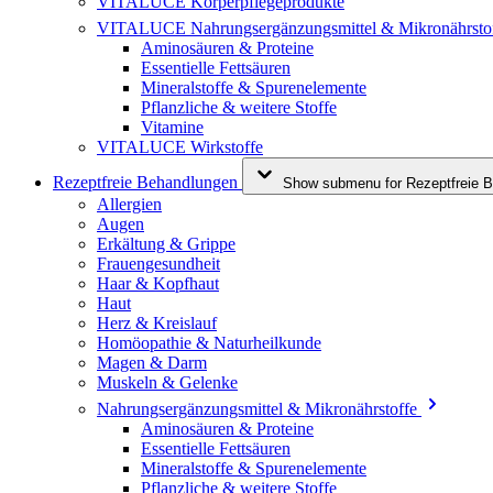
VITALUCE Körperpflegeprodukte
VITALUCE Nahrungsergänzungsmittel & Mikronährsto
Aminosäuren & Proteine
Essentielle Fettsäuren
Mineralstoffe & Spurenelemente
Pflanzliche & weitere Stoffe
Vitamine
VITALUCE Wirkstoffe
Rezeptfreie Behandlungen
Show submenu for Rezeptfreie B
Allergien
Augen
Erkältung & Grippe
Frauengesundheit
Haar & Kopfhaut
Haut
Herz & Kreislauf
Homöopathie & Naturheilkunde
Magen & Darm
Muskeln & Gelenke
Nahrungsergänzungsmittel & Mikronährstoffe
Aminosäuren & Proteine
Essentielle Fettsäuren
Mineralstoffe & Spurenelemente
Pflanzliche & weitere Stoffe