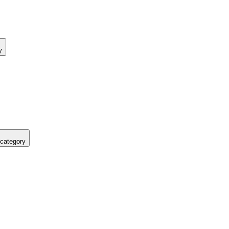
y
 category