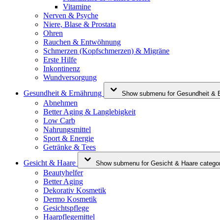
Vitamine
Nerven & Psyche
Niere, Blase & Prostata
Ohren
Rauchen & Entwöhnung
Schmerzen (Kopfschmerzen) & Migräne
Erste Hilfe
Inkontinenz
Wundversorgung
Gesundheit & Ernährung
Show submenu for Gesundheit & E
Abnehmen
Better Aging & Langlebigkeit
Low Carb
Nahrungsmittel
Sport & Energie
Getränke & Tees
Gesicht & Haare
Show submenu for Gesicht & Haare catego
Beautyhelfer
Better Aging
Dekorativ Kosmetik
Dermo Kosmetik
Gesichtspflege
Haarpflegemittel