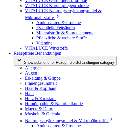
VITALUCE Gesundheitsprodukte
VITALUCE Körperpflegeprodukte
VITALUCE Nahrungsergänzungsmittel &
Mikronährstoffe
Aminosäuren & Proteine
Essentielle Fettsäuren
Mineralstoffe & Spurenelemente
Pflanzliche & weitere Stoffe
Vitamine
VITALUCE Wirkstoffe
Rezeptfreie Behandlungen
Show submenu for Rezeptfreie Behandlungen category
Allergien
Augen
Erkältung & Grippe
Frauengesundheit
Haar & Kopfhaut
Haut
Herz & Kreislauf
Homöopathie & Naturheilkunde
Magen & Darm
Muskeln & Gelenke
Nahrungsergänzungsmittel & Mikronährstoffe
Aminosäuren & Proteine