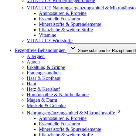
VITALUCE Körperpflegeprodukte
VITALUCE Nahrungsergänzungsmittel & Mikronährsto
Aminosäuren & Proteine
Essentielle Fettsäuren
Mineralstoffe & Spurenelemente
Pflanzliche & weitere Stoffe
Vitamine
VITALUCE Wirkstoffe
Rezeptfreie Behandlungen
Show submenu for Rezeptfreie B
Allergien
Augen
Erkältung & Grippe
Frauengesundheit
Haar & Kopfhaut
Haut
Herz & Kreislauf
Homöopathie & Naturheilkunde
Magen & Darm
Muskeln & Gelenke
Nahrungsergänzungsmittel & Mikronährstoffe
Aminosäuren & Proteine
Essentielle Fettsäuren
Mineralstoffe & Spurenelemente
Pflanzliche & weitere Stoffe