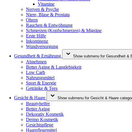
Vitamine
Nerven & Psyche
Niere, Blase & Prostata
Ohren
Rauchen & Entwöhnung
Schmerzen (Kopfschmerzen) & Migräne
Erste Hilfe
Inkontinenz
Wundversorgung
Gesundheit & Ernährung
Show submenu for Gesundheit & E
Abnehmen
Better Aging & Langlebigkeit
Low Carb
Nahrungsmittel
Sport & Energie
Getränke & Tees
Gesicht & Haare
Show submenu for Gesicht & Haare catego
Beautyhelfer
Better Aging
Dekorativ Kosmetik
Dermo Kosmetik
Gesichtspflege
Haarpflegemittel