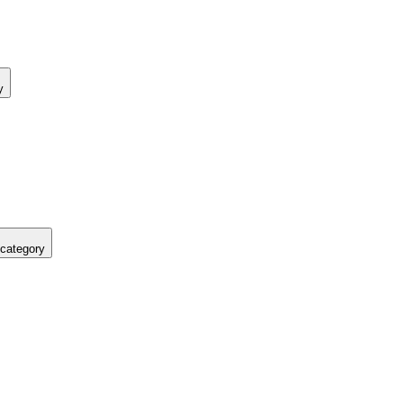
y
 category