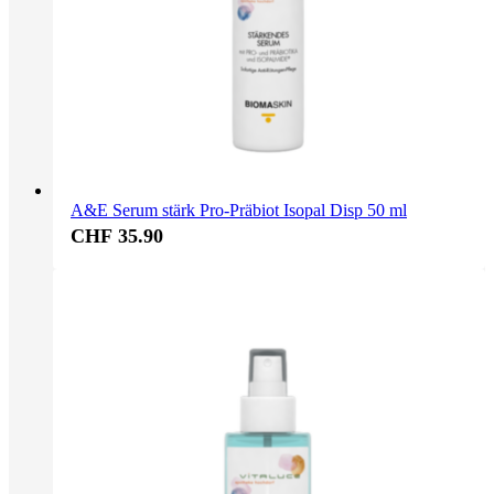
A&E Serum stärk Pro-Präbiot Isopal Disp 50 ml
CHF 35.90