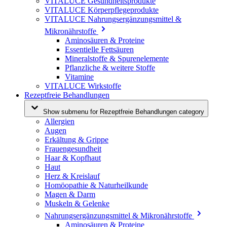
VITALUCE Gesundheitsprodukte
VITALUCE Körperpflegeprodukte
VITALUCE Nahrungsergänzungsmittel &
Mikronährstoffe
Aminosäuren & Proteine
Essentielle Fettsäuren
Mineralstoffe & Spurenelemente
Pflanzliche & weitere Stoffe
Vitamine
VITALUCE Wirkstoffe
Rezeptfreie Behandlungen
Show submenu for Rezeptfreie Behandlungen category
Allergien
Augen
Erkältung & Grippe
Frauengesundheit
Haar & Kopfhaut
Haut
Herz & Kreislauf
Homöopathie & Naturheilkunde
Magen & Darm
Muskeln & Gelenke
Nahrungsergänzungsmittel & Mikronährstoffe
Aminosäuren & Proteine