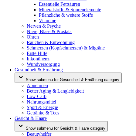
Essentielle Fettsäuren
Mineralstoffe & Spurenelemente
Pflanzliche & weitere Stoffe
Vitamine
Nerven & Psyche
Niere, Blase & Prostata
Ohren
Rauchen & Entwöhnung
Schmerzen (Kopfschmerzen) & Migräne
Erste Hilfe
Inkontinenz
Wundversorgung
Gesundheit & Ernährung
Show submenu for Gesundheit & Ernährung category
Abnehmen
Better Aging & Langlebigkeit
Low Carb
Nahrungsmittel
Sport & Energie
Getränke & Tees
Gesicht & Haare
Show submenu for Gesicht & Haare category
Beautyhelfer