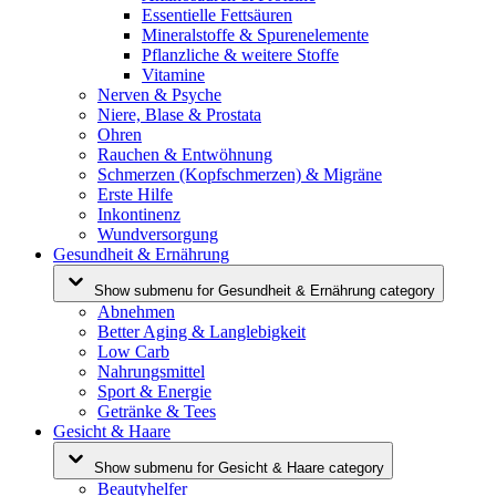
Essentielle Fettsäuren
Mineralstoffe & Spurenelemente
Pflanzliche & weitere Stoffe
Vitamine
Nerven & Psyche
Niere, Blase & Prostata
Ohren
Rauchen & Entwöhnung
Schmerzen (Kopfschmerzen) & Migräne
Erste Hilfe
Inkontinenz
Wundversorgung
Gesundheit & Ernährung
Show submenu for Gesundheit & Ernährung category
Abnehmen
Better Aging & Langlebigkeit
Low Carb
Nahrungsmittel
Sport & Energie
Getränke & Tees
Gesicht & Haare
Show submenu for Gesicht & Haare category
Beautyhelfer