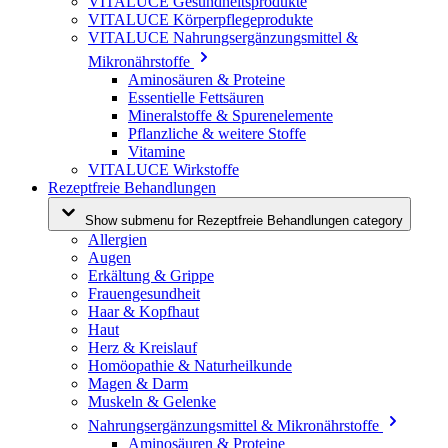
VITALUCE Gesundheitsprodukte
VITALUCE Körperpflegeprodukte
VITALUCE Nahrungsergänzungsmittel &
Mikronährstoffe
Aminosäuren & Proteine
Essentielle Fettsäuren
Mineralstoffe & Spurenelemente
Pflanzliche & weitere Stoffe
Vitamine
VITALUCE Wirkstoffe
Rezeptfreie Behandlungen
Show submenu for Rezeptfreie Behandlungen category
Allergien
Augen
Erkältung & Grippe
Frauengesundheit
Haar & Kopfhaut
Haut
Herz & Kreislauf
Homöopathie & Naturheilkunde
Magen & Darm
Muskeln & Gelenke
Nahrungsergänzungsmittel & Mikronährstoffe
Aminosäuren & Proteine