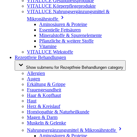
VITALUCE Gesundheitsprodukte
VITALUCE Körperpflegeprodukte
VITALUCE Nahrungsergänzungsmittel &
Mikronährstoffe
Aminosäuren & Proteine
Essentielle Fettsäuren
Mineralstoffe & Spurenelemente
Pflanzliche & weitere Stoffe
Vitamine
VITALUCE Wirkstoffe
Rezeptfreie Behandlungen
Show submenu for Rezeptfreie Behandlungen category
Allergien
Augen
Erkältung & Grippe
Frauengesundheit
Haar & Kopfhaut
Haut
Herz & Kreislauf
Homöopathie & Naturheilkunde
Magen & Darm
Muskeln & Gelenke
Nahrungsergänzungsmittel & Mikronährstoffe
Aminosäuren & Proteine