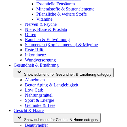
Essentielle Fettsäuren
Mineralstoffe & Spurenelemente
Pflanzliche & weitere Stoffe
Vitamine
Nerven & Psyche
Niere, Blase & Prostata
Ohren
Rauchen & Entwöhnung
Schmerzen (Kopfschmerzen) & Migräne
Erste Hilfe
Inkontinenz
Wundversorgung
Gesundheit & Ernährung
Show submenu for Gesundheit & Ernährung category
Abnehmen
Better Aging & Langlebigkeit
Low Carb
Nahrungsmittel
Sport & Energie
Getränke & Tees
Gesicht & Haare
Show submenu for Gesicht & Haare category
Beautyhelfer