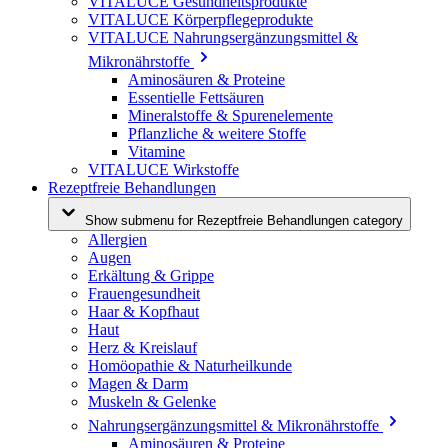
VITALUCE Gesundheitsprodukte
VITALUCE Körperpflegeprodukte
VITALUCE Nahrungsergänzungsmittel &
Mikronährstoffe
Aminosäuren & Proteine
Essentielle Fettsäuren
Mineralstoffe & Spurenelemente
Pflanzliche & weitere Stoffe
Vitamine
VITALUCE Wirkstoffe
Rezeptfreie Behandlungen
Show submenu for Rezeptfreie Behandlungen category
Allergien
Augen
Erkältung & Grippe
Frauengesundheit
Haar & Kopfhaut
Haut
Herz & Kreislauf
Homöopathie & Naturheilkunde
Magen & Darm
Muskeln & Gelenke
Nahrungsergänzungsmittel & Mikronährstoffe
Aminosäuren & Proteine