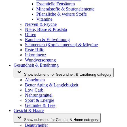
Essentielle Fettsäuren
Mineralstoffe & Spurenelemente
Pflanzliche & weitere Stoffe
Vitamine
Nerven & Psyche
Niere, Blase & Prostata
Ohren
Rauchen & Entwöhnung
Schmerzen (Kopfschmerzen) & Migräne
Erste Hilfe
Inkontinenz
Wundversorgung
Gesundheit & Ernährung
Show submenu for Gesundheit & Ernährung category
Abnehmen
Better Aging & Langlebigkeit
Low Carb
Nahrungsmittel
Sport & Energie
Getränke & Tees
Gesicht & Haare
Show submenu for Gesicht & Haare category
Beautyhelfer