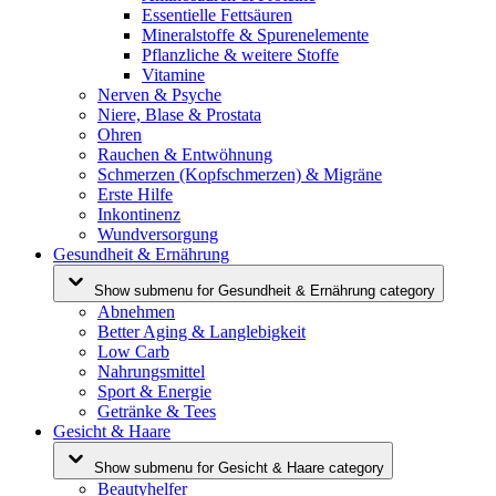
Essentielle Fettsäuren
Mineralstoffe & Spurenelemente
Pflanzliche & weitere Stoffe
Vitamine
Nerven & Psyche
Niere, Blase & Prostata
Ohren
Rauchen & Entwöhnung
Schmerzen (Kopfschmerzen) & Migräne
Erste Hilfe
Inkontinenz
Wundversorgung
Gesundheit & Ernährung
Show submenu for Gesundheit & Ernährung category
Abnehmen
Better Aging & Langlebigkeit
Low Carb
Nahrungsmittel
Sport & Energie
Getränke & Tees
Gesicht & Haare
Show submenu for Gesicht & Haare category
Beautyhelfer