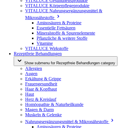
VITALUCE Gesundheitsprodukte
VITALUCE Körperpflegeprodukte
VITALUCE Nahrungsergänzungsmittel &
Mikronährstoffe
Aminosäuren & Proteine
Essentielle Fettsäuren
Mineralstoffe & Spurenelemente
Pflanzliche & weitere Stoffe
Vitamine
VITALUCE Wirkstoffe
Rezeptfreie Behandlungen
Show submenu for Rezeptfreie Behandlungen category
Allergien
Augen
Erkältung & Grippe
Frauengesundheit
Haar & Kopfhaut
Haut
Herz & Kreislauf
Homöopathie & Naturheilkunde
Magen & Darm
Muskeln & Gelenke
Nahrungsergänzungsmittel & Mikronährstoffe
Aminosäuren & Proteine