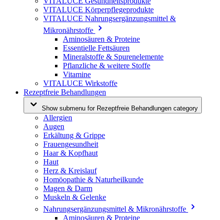
VITALUCE Gesundheitsprodukte
VITALUCE Körperpflegeprodukte
VITALUCE Nahrungsergänzungsmittel &
Mikronährstoffe
Aminosäuren & Proteine
Essentielle Fettsäuren
Mineralstoffe & Spurenelemente
Pflanzliche & weitere Stoffe
Vitamine
VITALUCE Wirkstoffe
Rezeptfreie Behandlungen
Show submenu for Rezeptfreie Behandlungen category
Allergien
Augen
Erkältung & Grippe
Frauengesundheit
Haar & Kopfhaut
Haut
Herz & Kreislauf
Homöopathie & Naturheilkunde
Magen & Darm
Muskeln & Gelenke
Nahrungsergänzungsmittel & Mikronährstoffe
Aminosäuren & Proteine