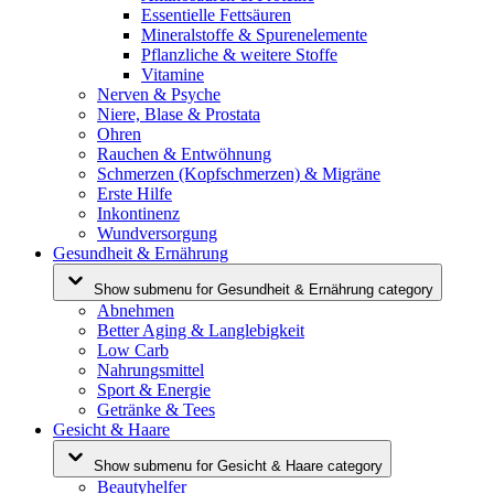
Essentielle Fettsäuren
Mineralstoffe & Spurenelemente
Pflanzliche & weitere Stoffe
Vitamine
Nerven & Psyche
Niere, Blase & Prostata
Ohren
Rauchen & Entwöhnung
Schmerzen (Kopfschmerzen) & Migräne
Erste Hilfe
Inkontinenz
Wundversorgung
Gesundheit & Ernährung
Show submenu for Gesundheit & Ernährung category
Abnehmen
Better Aging & Langlebigkeit
Low Carb
Nahrungsmittel
Sport & Energie
Getränke & Tees
Gesicht & Haare
Show submenu for Gesicht & Haare category
Beautyhelfer