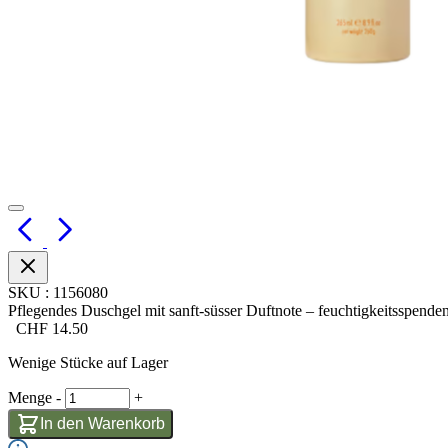
SKU
:
1156080
Pflegendes Duschgel mit sanft-süsser Duftnote – feuchtigkeitsspende
CHF
14.50
Wenige Stücke auf Lager
Menge
-
+
In den Warenkorb