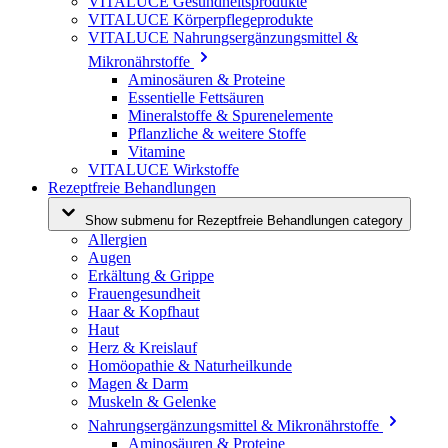
VITALUCE Gesundheitsprodukte
VITALUCE Körperpflegeprodukte
VITALUCE Nahrungsergänzungsmittel &
Mikronährstoffe
Aminosäuren & Proteine
Essentielle Fettsäuren
Mineralstoffe & Spurenelemente
Pflanzliche & weitere Stoffe
Vitamine
VITALUCE Wirkstoffe
Rezeptfreie Behandlungen
Show submenu for Rezeptfreie Behandlungen category
Allergien
Augen
Erkältung & Grippe
Frauengesundheit
Haar & Kopfhaut
Haut
Herz & Kreislauf
Homöopathie & Naturheilkunde
Magen & Darm
Muskeln & Gelenke
Nahrungsergänzungsmittel & Mikronährstoffe
Aminosäuren & Proteine