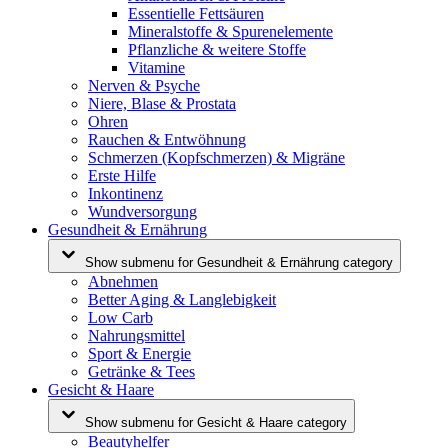
Essentielle Fettsäuren
Mineralstoffe & Spurenelemente
Pflanzliche & weitere Stoffe
Vitamine
Nerven & Psyche
Niere, Blase & Prostata
Ohren
Rauchen & Entwöhnung
Schmerzen (Kopfschmerzen) & Migräne
Erste Hilfe
Inkontinenz
Wundversorgung
Gesundheit & Ernährung
Show submenu for Gesundheit & Ernährung category
Abnehmen
Better Aging & Langlebigkeit
Low Carb
Nahrungsmittel
Sport & Energie
Getränke & Tees
Gesicht & Haare
Show submenu for Gesicht & Haare category
Beautyhelfer