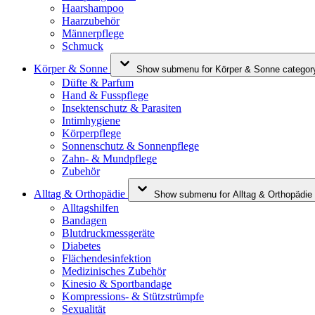
Haarshampoo
Haarzubehör
Männerpflege
Schmuck
Körper & Sonne
Show submenu for Körper & Sonne categor
Düfte & Parfum
Hand & Fusspflege
Insektenschutz & Parasiten
Intimhygiene
Körperpflege
Sonnenschutz & Sonnenpflege
Zahn- & Mundpflege
Zubehör
Alltag & Orthopädie
Show submenu for Alltag & Orthopädie
Alltagshilfen
Bandagen
Blutdruckmessgeräte
Diabetes
Flächendesinfektion
Medizinisches Zubehör
Kinesio & Sportbandage
Kompressions- & Stützstrümpfe
Sexualität