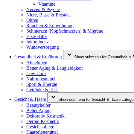
Vitamine
Nerven & Psyche
Niere, Blase & Prostata
Ohren
Rauchen & Entwöhnung
Schmerzen (Kopfschmerzen) & Migräne
Erste Hilfe
Inkontinenz
Wundversorgung
Gesundheit & Ernährung
Show submenu for Gesundheit & E
Abnehmen
Better Aging & Langlebigkeit
Low Carb
Nahrungsmittel
Sport & Energie
Getränke & Tees
Gesicht & Haare
Show submenu for Gesicht & Haare catego
Beautyhelfer
Better Aging
Dekorativ Kosmetik
Dermo Kosmetik
Gesichtspflege
Haarpflegemittel