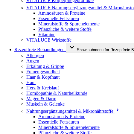
VITALUCE Körperpflegeprodukte
VITALUCE Nahrungsergänzungsmittel & Mikronährsto
Aminosäuren & Proteine
Essentielle Fettsäuren
Mineralstoffe & Spurenelemente
Pflanzliche & weitere Stoffe
Vitamine
VITALUCE Wirkstoffe
Rezeptfreie Behandlungen
Show submenu for Rezeptfreie B
Allergien
Augen
Erkältung & Grippe
Frauengesundheit
Haar & Kopfhaut
Haut
Herz & Kreislauf
Homöopathie & Naturheilkunde
Magen & Darm
Muskeln & Gelenke
Nahrungsergänzungsmittel & Mikronährstoffe
Aminosäuren & Proteine
Essentielle Fettsäuren
Mineralstoffe & Spurenelemente
Pflanzliche & weitere Stoffe