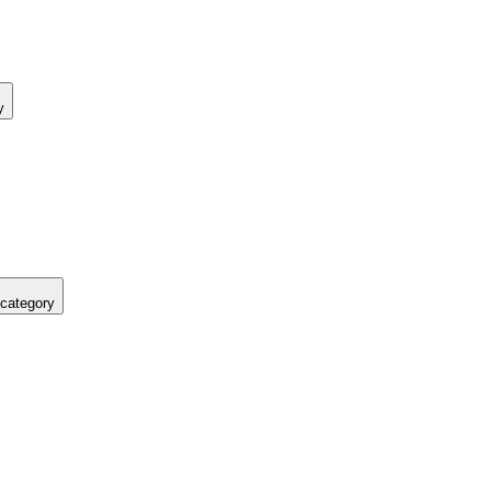
y
 category