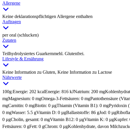
Allergene
Keine deklarationspflichtigen Allergene enthalten
Auftragen
per oral (schlucken)
Zutaten
Teilhydrolysiertes Guarkernmehl. Glutenfrei.
Lifestyle & Ernährung
Keine Information zu Gluten, Keine Information zu Lactose
Nährwerte
100g:
Energie: 202 kcal
Energie: 816 kJ
Natrium: 200 mg
Kohlenhydrat
mg
Magnesium: 0 mg
Omega-3-Fettsäuren: 0 mg
Pantothensäure (Vita
mg
Carnitin: 0 mg
Biotin: 0 µg
Thiamin (Vitamin B1): 0 mg
Pyridoxin 
0 mg
Wasser: 5.5 g
Vitamin D: 0 µg
Ballaststoffe: 86 g
Jod: 0 µg
Ribofla
0 µg
Cholin, gesamt: 0 mg
Vitamin B12: 0 µg
Vitamin K: 0 µg
Kupfer:
Fettsäuren: 0 g
Fett: 0 g
Chrom: 0 µg
Kohlenhydrate, davon Milchzucke