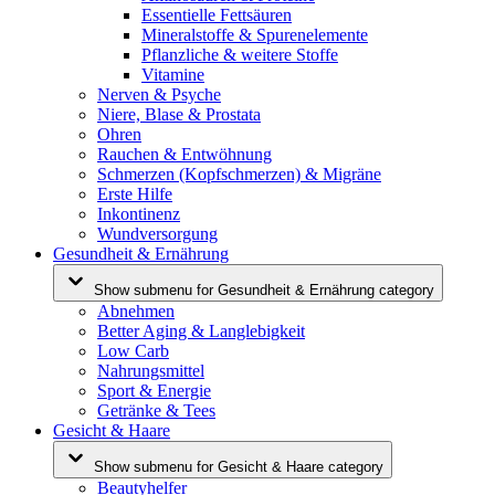
Essentielle Fettsäuren
Mineralstoffe & Spurenelemente
Pflanzliche & weitere Stoffe
Vitamine
Nerven & Psyche
Niere, Blase & Prostata
Ohren
Rauchen & Entwöhnung
Schmerzen (Kopfschmerzen) & Migräne
Erste Hilfe
Inkontinenz
Wundversorgung
Gesundheit & Ernährung
Show submenu for Gesundheit & Ernährung category
Abnehmen
Better Aging & Langlebigkeit
Low Carb
Nahrungsmittel
Sport & Energie
Getränke & Tees
Gesicht & Haare
Show submenu for Gesicht & Haare category
Beautyhelfer