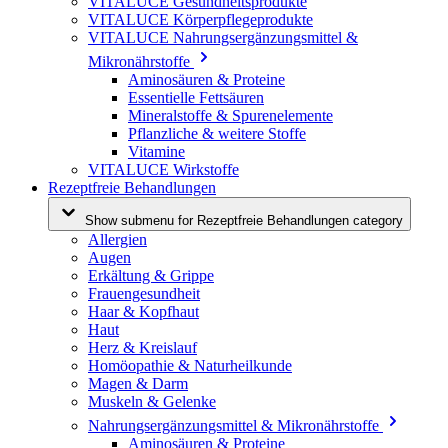
VITALUCE Gesundheitsprodukte
VITALUCE Körperpflegeprodukte
VITALUCE Nahrungsergänzungsmittel &
Mikronährstoffe
Aminosäuren & Proteine
Essentielle Fettsäuren
Mineralstoffe & Spurenelemente
Pflanzliche & weitere Stoffe
Vitamine
VITALUCE Wirkstoffe
Rezeptfreie Behandlungen
Show submenu for Rezeptfreie Behandlungen category
Allergien
Augen
Erkältung & Grippe
Frauengesundheit
Haar & Kopfhaut
Haut
Herz & Kreislauf
Homöopathie & Naturheilkunde
Magen & Darm
Muskeln & Gelenke
Nahrungsergänzungsmittel & Mikronährstoffe
Aminosäuren & Proteine