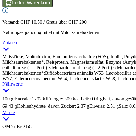
In den Warenkorb
Versand: CHF 10.50 / Gratis über CHF 200
Nahrungsergänzungmittel mit Milchsäurebakterien.
Zutaten
Maisstärke, Maltodextrin, Fructooligosaccharide (FOS), Inulin, Polyd
Milchsäurebakterien*, Reisprotein, Magnesiumsulfat, Enzyme (Amyl
enthält in 3g (= 1 Port.) 3 Milliarden und in 6g (= 2 Port.) 6 Milliar
Milchsäurebakterien*:Bifidobacterium animalis W53, Lactobacillus ac
W57, Enterococcus faecium W54, Lactococcus lactis W58, Lactobaci
Nährwerte
100 g:
Energie: 1292 kJ
Energie: 309 kcal
Fett: 0.01 g
Fett, davon gesät
69.43 g
Kohlenhydrate, davon Zucker: 2.37 g
Eiweiss: 2.51 g
Salz: 0.6
Marke
OMNi-BiOTiC