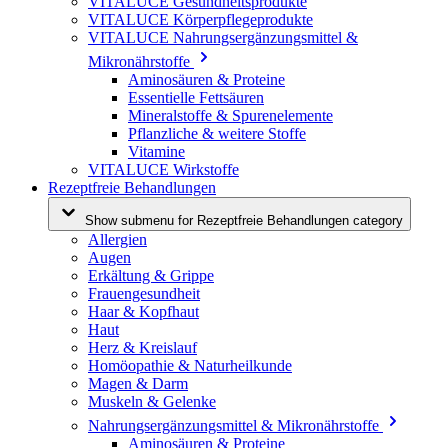
VITALUCE Gesundheitsprodukte
VITALUCE Körperpflegeprodukte
VITALUCE Nahrungsergänzungsmittel &
Mikronährstoffe
Aminosäuren & Proteine
Essentielle Fettsäuren
Mineralstoffe & Spurenelemente
Pflanzliche & weitere Stoffe
Vitamine
VITALUCE Wirkstoffe
Rezeptfreie Behandlungen
Show submenu for Rezeptfreie Behandlungen category
Allergien
Augen
Erkältung & Grippe
Frauengesundheit
Haar & Kopfhaut
Haut
Herz & Kreislauf
Homöopathie & Naturheilkunde
Magen & Darm
Muskeln & Gelenke
Nahrungsergänzungsmittel & Mikronährstoffe
Aminosäuren & Proteine