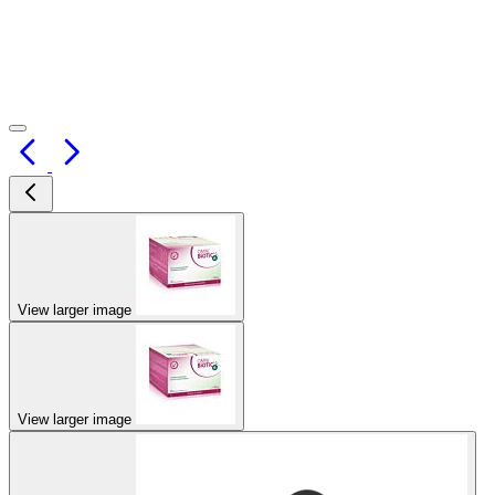
View larger image
View larger image