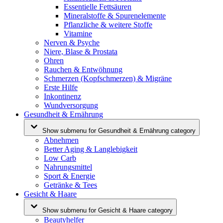
Essentielle Fettsäuren
Mineralstoffe & Spurenelemente
Pflanzliche & weitere Stoffe
Vitamine
Nerven & Psyche
Niere, Blase & Prostata
Ohren
Rauchen & Entwöhnung
Schmerzen (Kopfschmerzen) & Migräne
Erste Hilfe
Inkontinenz
Wundversorgung
Gesundheit & Ernährung
Show submenu for Gesundheit & Ernährung category
Abnehmen
Better Aging & Langlebigkeit
Low Carb
Nahrungsmittel
Sport & Energie
Getränke & Tees
Gesicht & Haare
Show submenu for Gesicht & Haare category
Beautyhelfer