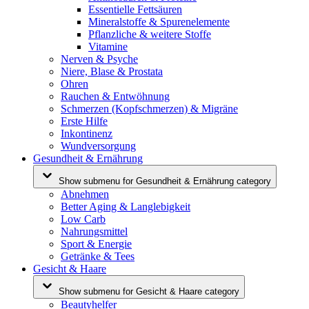
Essentielle Fettsäuren
Mineralstoffe & Spurenelemente
Pflanzliche & weitere Stoffe
Vitamine
Nerven & Psyche
Niere, Blase & Prostata
Ohren
Rauchen & Entwöhnung
Schmerzen (Kopfschmerzen) & Migräne
Erste Hilfe
Inkontinenz
Wundversorgung
Gesundheit & Ernährung
Show submenu for Gesundheit & Ernährung category
Abnehmen
Better Aging & Langlebigkeit
Low Carb
Nahrungsmittel
Sport & Energie
Getränke & Tees
Gesicht & Haare
Show submenu for Gesicht & Haare category
Beautyhelfer