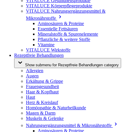
VITALUCE Gesundheitsprodukte
VITALUCE Körperpflegeprodukte
VITALUCE Nahrungsergänzungsmittel &
Mikronährstoffe
Aminosäuren & Proteine
Essentielle Fettsäuren
Mineralstoffe & Spurenelemente
Pflanzliche & weitere Stoffe
Vitamine
VITALUCE Wirkstoffe
Rezeptfreie Behandlungen
Show submenu for Rezeptfreie Behandlungen category
Allergien
Augen
Erkältung & Grippe
Frauengesundheit
Haar & Kopfhaut
Haut
Herz & Kreislauf
Homöopathie & Naturheilkunde
Magen & Darm
Muskeln & Gelenke
Nahrungsergänzungsmittel & Mikronährstoffe
Aminosäuren & Proteine