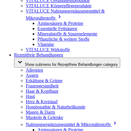
VITALUCE Gesundheitsprodukte
VITALUCE Körperpflegeprodukte
VITALUCE Nahrungsergänzungsmittel &
Mikronährstoffe
Aminosäuren & Proteine
Essentielle Fettsäuren
Mineralstoffe & Spurenelemente
Pflanzliche & weitere Stoffe
Vitamine
VITALUCE Wirkstoffe
Rezeptfreie Behandlungen
Show submenu for Rezeptfreie Behandlungen category
Allergien
Augen
Erkältung & Grippe
Frauengesundheit
Haar & Kopfhaut
Haut
Herz & Kreislauf
Homöopathie & Naturheilkunde
Magen & Darm
Muskeln & Gelenke
Nahrungsergänzungsmittel & Mikronährstoffe
Aminosäuren & Proteine