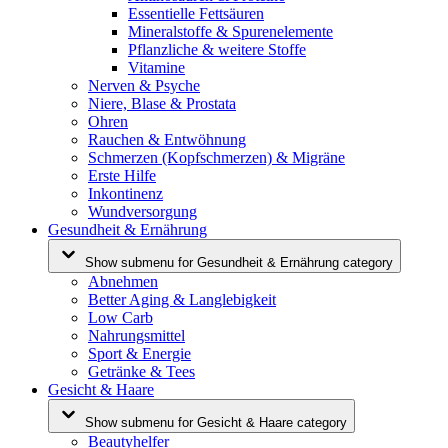
Essentielle Fettsäuren
Mineralstoffe & Spurenelemente
Pflanzliche & weitere Stoffe
Vitamine
Nerven & Psyche
Niere, Blase & Prostata
Ohren
Rauchen & Entwöhnung
Schmerzen (Kopfschmerzen) & Migräne
Erste Hilfe
Inkontinenz
Wundversorgung
Gesundheit & Ernährung
Show submenu for Gesundheit & Ernährung category
Abnehmen
Better Aging & Langlebigkeit
Low Carb
Nahrungsmittel
Sport & Energie
Getränke & Tees
Gesicht & Haare
Show submenu for Gesicht & Haare category
Beautyhelfer