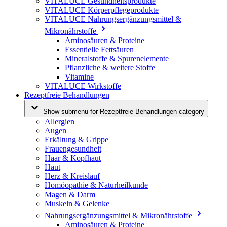
VITALUCE Gesundheitsprodukte
VITALUCE Körperpflegeprodukte
VITALUCE Nahrungsergänzungsmittel &
Mikronährstoffe
Aminosäuren & Proteine
Essentielle Fettsäuren
Mineralstoffe & Spurenelemente
Pflanzliche & weitere Stoffe
Vitamine
VITALUCE Wirkstoffe
Rezeptfreie Behandlungen
Show submenu for Rezeptfreie Behandlungen category
Allergien
Augen
Erkältung & Grippe
Frauengesundheit
Haar & Kopfhaut
Haut
Herz & Kreislauf
Homöopathie & Naturheilkunde
Magen & Darm
Muskeln & Gelenke
Nahrungsergänzungsmittel & Mikronährstoffe
Aminosäuren & Proteine