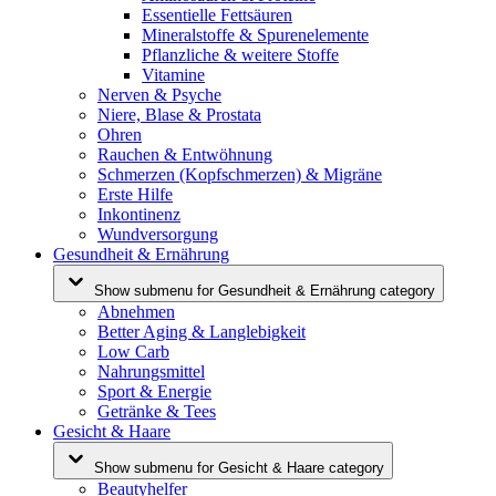
Essentielle Fettsäuren
Mineralstoffe & Spurenelemente
Pflanzliche & weitere Stoffe
Vitamine
Nerven & Psyche
Niere, Blase & Prostata
Ohren
Rauchen & Entwöhnung
Schmerzen (Kopfschmerzen) & Migräne
Erste Hilfe
Inkontinenz
Wundversorgung
Gesundheit & Ernährung
Show submenu for Gesundheit & Ernährung category
Abnehmen
Better Aging & Langlebigkeit
Low Carb
Nahrungsmittel
Sport & Energie
Getränke & Tees
Gesicht & Haare
Show submenu for Gesicht & Haare category
Beautyhelfer