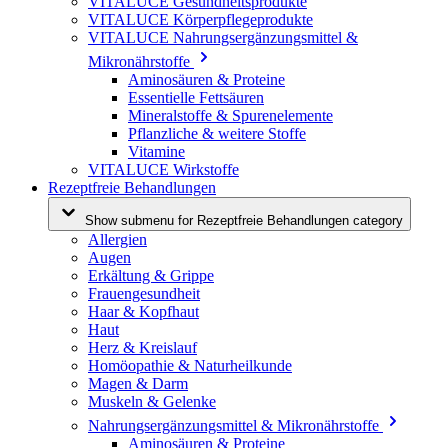
VITALUCE Gesundheitsprodukte
VITALUCE Körperpflegeprodukte
VITALUCE Nahrungsergänzungsmittel &
Mikronährstoffe
Aminosäuren & Proteine
Essentielle Fettsäuren
Mineralstoffe & Spurenelemente
Pflanzliche & weitere Stoffe
Vitamine
VITALUCE Wirkstoffe
Rezeptfreie Behandlungen
Show submenu for Rezeptfreie Behandlungen category
Allergien
Augen
Erkältung & Grippe
Frauengesundheit
Haar & Kopfhaut
Haut
Herz & Kreislauf
Homöopathie & Naturheilkunde
Magen & Darm
Muskeln & Gelenke
Nahrungsergänzungsmittel & Mikronährstoffe
Aminosäuren & Proteine