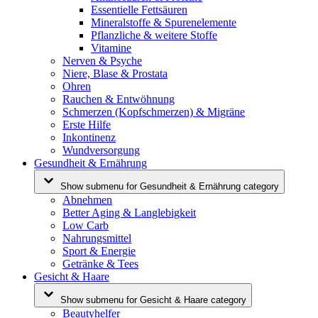
Essentielle Fettsäuren
Mineralstoffe & Spurenelemente
Pflanzliche & weitere Stoffe
Vitamine
Nerven & Psyche
Niere, Blase & Prostata
Ohren
Rauchen & Entwöhnung
Schmerzen (Kopfschmerzen) & Migräne
Erste Hilfe
Inkontinenz
Wundversorgung
Gesundheit & Ernährung
Show submenu for Gesundheit & Ernährung category
Abnehmen
Better Aging & Langlebigkeit
Low Carb
Nahrungsmittel
Sport & Energie
Getränke & Tees
Gesicht & Haare
Show submenu for Gesicht & Haare category
Beautyhelfer