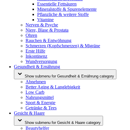
Essentielle Fettsäuren
Mineralstoffe & Spurenelemente
Pflanzliche & weitere Stoffe
Vitamine
Nerven & Psyche
Niere, Blase & Prostata
Ohren
Rauchen & Entwöhnung
Schmerzen (Kopfschmerzen) & Migräne
Erste Hilfe
Inkontinenz
Wundversorgung
Gesundheit & Ernährung
Show submenu for Gesundheit & Ernährung category
Abnehmen
Better Aging & Langlebigkeit
Low Carb
Nahrungsmittel
Sport & Energie
Getränke & Tees
Gesicht & Haare
Show submenu for Gesicht & Haare category
Beautyhelfer