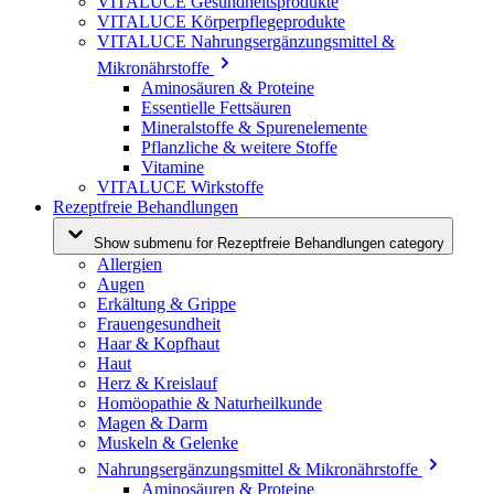
VITALUCE Gesundheitsprodukte
VITALUCE Körperpflegeprodukte
VITALUCE Nahrungsergänzungsmittel &
Mikronährstoffe
Aminosäuren & Proteine
Essentielle Fettsäuren
Mineralstoffe & Spurenelemente
Pflanzliche & weitere Stoffe
Vitamine
VITALUCE Wirkstoffe
Rezeptfreie Behandlungen
Show submenu for Rezeptfreie Behandlungen category
Allergien
Augen
Erkältung & Grippe
Frauengesundheit
Haar & Kopfhaut
Haut
Herz & Kreislauf
Homöopathie & Naturheilkunde
Magen & Darm
Muskeln & Gelenke
Nahrungsergänzungsmittel & Mikronährstoffe
Aminosäuren & Proteine