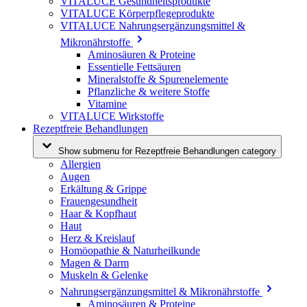
VITALUCE Gesundheitsprodukte
VITALUCE Körperpflegeprodukte
VITALUCE Nahrungsergänzungsmittel &
Mikronährstoffe
Aminosäuren & Proteine
Essentielle Fettsäuren
Mineralstoffe & Spurenelemente
Pflanzliche & weitere Stoffe
Vitamine
VITALUCE Wirkstoffe
Rezeptfreie Behandlungen
Show submenu for Rezeptfreie Behandlungen category
Allergien
Augen
Erkältung & Grippe
Frauengesundheit
Haar & Kopfhaut
Haut
Herz & Kreislauf
Homöopathie & Naturheilkunde
Magen & Darm
Muskeln & Gelenke
Nahrungsergänzungsmittel & Mikronährstoffe
Aminosäuren & Proteine