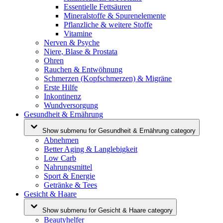
Essentielle Fettsäuren
Mineralstoffe & Spurenelemente
Pflanzliche & weitere Stoffe
Vitamine
Nerven & Psyche
Niere, Blase & Prostata
Ohren
Rauchen & Entwöhnung
Schmerzen (Kopfschmerzen) & Migräne
Erste Hilfe
Inkontinenz
Wundversorgung
Gesundheit & Ernährung
Show submenu for Gesundheit & Ernährung category
Abnehmen
Better Aging & Langlebigkeit
Low Carb
Nahrungsmittel
Sport & Energie
Getränke & Tees
Gesicht & Haare
Show submenu for Gesicht & Haare category
Beautyhelfer