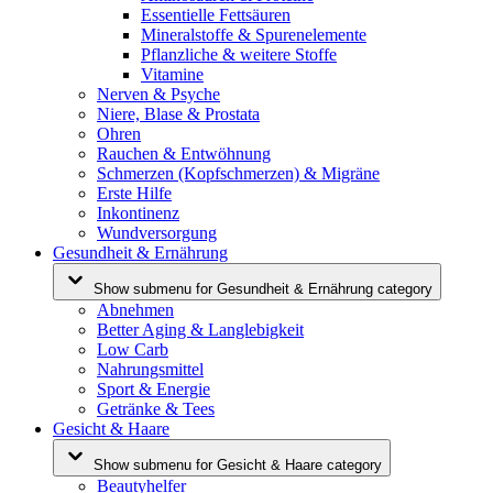
Essentielle Fettsäuren
Mineralstoffe & Spurenelemente
Pflanzliche & weitere Stoffe
Vitamine
Nerven & Psyche
Niere, Blase & Prostata
Ohren
Rauchen & Entwöhnung
Schmerzen (Kopfschmerzen) & Migräne
Erste Hilfe
Inkontinenz
Wundversorgung
Gesundheit & Ernährung
Show submenu for Gesundheit & Ernährung category
Abnehmen
Better Aging & Langlebigkeit
Low Carb
Nahrungsmittel
Sport & Energie
Getränke & Tees
Gesicht & Haare
Show submenu for Gesicht & Haare category
Beautyhelfer