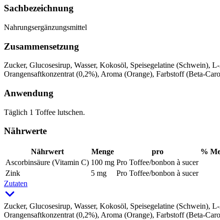
Sachbezeichnung
Nahrungsergänzungsmittel
Zusammensetzung
Zucker, Glucosesirup, Wasser, Kokosöl, Speisegelatine (Schwein), L-
Orangensaftkonzentrat (0,2%), Aroma (Orange), Farbstoff (Beta-Carot
Anwendung
Täglich 1 Toffee lutschen.
Nährwerte
Nährwert
Menge
pro
%
Me
Ascorbinsäure (Vitamin C)
100 mg
Pro Toffee/bonbon à sucer
Zink
5 mg
Pro Toffee/bonbon à sucer
Zutaten
Zucker, Glucosesirup, Wasser, Kokosöl, Speisegelatine (Schwein), L-
Orangensaftkonzentrat (0,2%), Aroma (Orange), Farbstoff (Beta-Carot