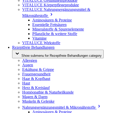
VITALUCE Gesundheitsprodukte
VITALUCE Körperpflegeprodukte
VITALUCE Nahrungsergänzungsmittel &
Mikronährstoffe
Aminosäuren & Proteine
Essentielle Fettsäuren
Mineralstoffe & Spurenelemente
Pflanzliche & weitere Stoffe
Vitamine
VITALUCE Wirkstoffe
Rezeptfreie Behandlungen
Show submenu for Rezeptfreie Behandlungen category
Allergien
Augen
Erkältung & Grippe
Frauengesundheit
Haar & Kopfhaut
Haut
Herz & Kreislauf
Homöopathie & Naturheilkunde
Magen & Darm
Muskeln & Gelenke
Nahrungsergänzungsmittel & Mikronährstoffe
Aminosäuren & Proteine