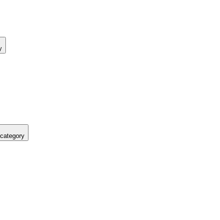
y
 category