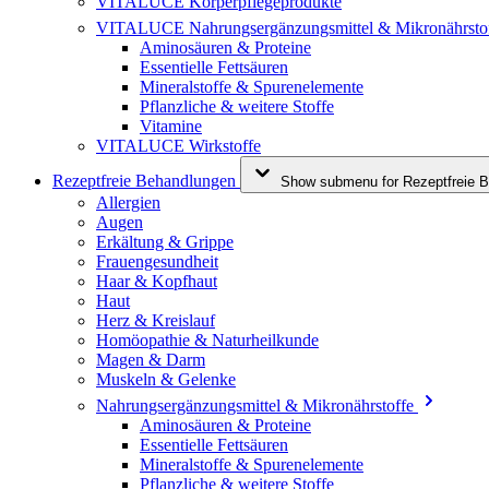
VITALUCE Körperpflegeprodukte
VITALUCE Nahrungsergänzungsmittel & Mikronährsto
Aminosäuren & Proteine
Essentielle Fettsäuren
Mineralstoffe & Spurenelemente
Pflanzliche & weitere Stoffe
Vitamine
VITALUCE Wirkstoffe
Rezeptfreie Behandlungen
Show submenu for Rezeptfreie B
Allergien
Augen
Erkältung & Grippe
Frauengesundheit
Haar & Kopfhaut
Haut
Herz & Kreislauf
Homöopathie & Naturheilkunde
Magen & Darm
Muskeln & Gelenke
Nahrungsergänzungsmittel & Mikronährstoffe
Aminosäuren & Proteine
Essentielle Fettsäuren
Mineralstoffe & Spurenelemente
Pflanzliche & weitere Stoffe