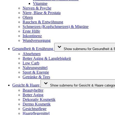
Vitamine
Nerven & Psyche
Niere, Blase & Prostata
Ohren
Rauchen & Entwöhnung
Schmerzen (Kopfschmerzen) & Migräne
Erste Hilfe
Inkontinenz
Wundversorgung
Gesundheit & Ernährung
Show submenu for Gesundheit & E
Abnehmen
Better Aging & Langlebigkeit
Low Carb
Nahrungsmittel
Sport & Energie
Getränke & Tees
Gesicht & Haare
Show submenu for Gesicht & Haare catego
Beautyhelfer
Better Aging
Dekorativ Kosmetik
Dermo Kosmetik
Gesichtspflege
Haarpflegemittel