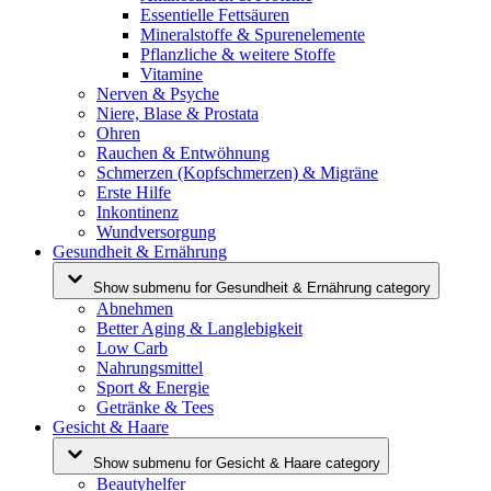
Essentielle Fettsäuren
Mineralstoffe & Spurenelemente
Pflanzliche & weitere Stoffe
Vitamine
Nerven & Psyche
Niere, Blase & Prostata
Ohren
Rauchen & Entwöhnung
Schmerzen (Kopfschmerzen) & Migräne
Erste Hilfe
Inkontinenz
Wundversorgung
Gesundheit & Ernährung
Show submenu for Gesundheit & Ernährung category
Abnehmen
Better Aging & Langlebigkeit
Low Carb
Nahrungsmittel
Sport & Energie
Getränke & Tees
Gesicht & Haare
Show submenu for Gesicht & Haare category
Beautyhelfer