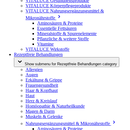
VITALUCE Gesundheitsprodukte
VITALUCE Körperpflegeprodukte
VITALUCE Nahrungsergänzungsmittel &
Mikronährstoffe
Aminosäuren & Proteine
Essentielle Fettsäuren
Mineralstoffe & Spurenelemente
Pflanzliche & weitere Stoffe
Vitamine
VITALUCE Wirkstoffe
Rezeptfreie Behandlungen
Show submenu for Rezeptfreie Behandlungen category
Allergien
Augen
Erkältung & Grippe
Frauengesundheit
Haar & Kopfhaut
Haut
Herz & Kreislauf
Homöopathie & Naturheilkunde
Magen & Darm
Muskeln & Gelenke
Nahrungsergänzungsmittel & Mikronährstoffe
Aminosäuren & Proteine