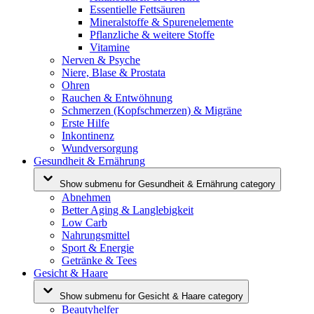
Essentielle Fettsäuren
Mineralstoffe & Spurenelemente
Pflanzliche & weitere Stoffe
Vitamine
Nerven & Psyche
Niere, Blase & Prostata
Ohren
Rauchen & Entwöhnung
Schmerzen (Kopfschmerzen) & Migräne
Erste Hilfe
Inkontinenz
Wundversorgung
Gesundheit & Ernährung
Show submenu for Gesundheit & Ernährung category
Abnehmen
Better Aging & Langlebigkeit
Low Carb
Nahrungsmittel
Sport & Energie
Getränke & Tees
Gesicht & Haare
Show submenu for Gesicht & Haare category
Beautyhelfer