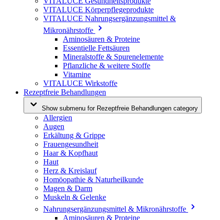
VITALUCE Gesundheitsprodukte
VITALUCE Körperpflegeprodukte
VITALUCE Nahrungsergänzungsmittel &
Mikronährstoffe
Aminosäuren & Proteine
Essentielle Fettsäuren
Mineralstoffe & Spurenelemente
Pflanzliche & weitere Stoffe
Vitamine
VITALUCE Wirkstoffe
Rezeptfreie Behandlungen
Show submenu for Rezeptfreie Behandlungen category
Allergien
Augen
Erkältung & Grippe
Frauengesundheit
Haar & Kopfhaut
Haut
Herz & Kreislauf
Homöopathie & Naturheilkunde
Magen & Darm
Muskeln & Gelenke
Nahrungsergänzungsmittel & Mikronährstoffe
Aminosäuren & Proteine